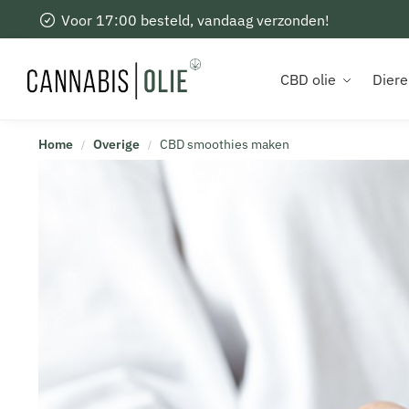
Voor 17:00 besteld, vandaag verzonden!
Recent toegevoegd
CBD olie
Diere
Home
Overige
CBD smoothies maken
/
/