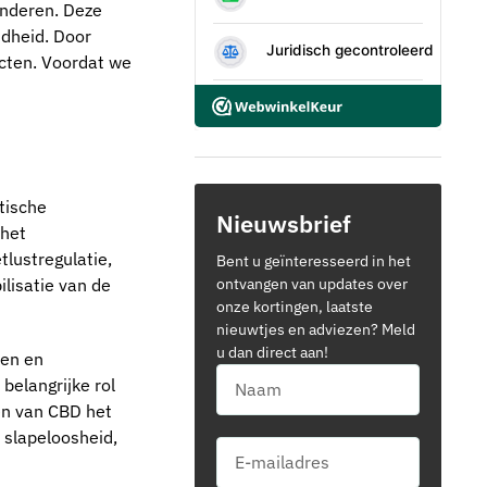
inderen. Deze
ndheid. Door
cten. Voordat we
tische
Nieuwsbrief
 het
lustregulatie,
Bent u geïnteresseerd in het
ontvangen van updates over
lisatie van de
onze kortingen, laatste
nieuwtjes en adviezen? Meld
u dan direct aan!
len en
belangrijke rol
en van CBD het
 slapeloosheid,