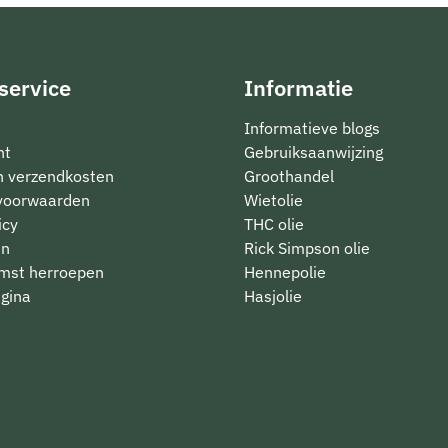
service
Informatie
Informatieve blogs
nt
Gebruiksaanwijzing
en verzendkosten
Groothandel
voorwaarden
Wietolie
icy
THC olie
en
Rick Simpson olie
mst herroepen
Hennepolie
gina
Hasjolie