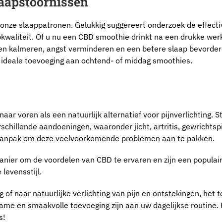
laapstoornissen
 onze slaappatronen. Gelukkig suggereert onderzoek de effectiv
kwaliteit. Of u nu een CBD smoothie drinkt na een drukke wer
en kalmeren, angst verminderen en een betere slaap bevorde
ideale toevoeging aan ochtend- of middag smoothies.
ar voren als een natuurlijk alternatief voor pijnverlichting. 
schillende aandoeningen, waaronder jicht, artritis, gewrichtsp
 aanpak om deze veelvoorkomende problemen aan te pakken.
anier om de voordelen van CBD te ervaren en zijn een populai
levensstijl.
of naar natuurlijke verlichting van pijn en ontstekingen, het
e en smaakvolle toevoeging zijn aan uw dagelijkse routine. P
s!