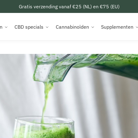
Gratis verzending vanaf €25 (NL) en €75 (EU)
n
CBD specials
Cannabinoïden
Supplementen