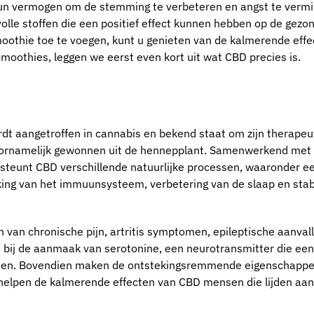
un vermogen om de stemming te verbeteren en angst te verm
olle stoffen die een positief effect kunnen hebben op de gezo
othie toe te voegen, kunt u genieten van de kalmerende effe
smoothies, leggen we eerst even kort uit wat CBD precies is.
ordt aangetroffen in cannabis en bekend staat om zijn therapeu
ornamelijk gewonnen uit de hennepplant. Samenwerkend met
teunt CBD verschillende natuurlijke processen, waaronder eet
ing van het immuunsysteem, verbetering van de slaap en stabi
n van chronische pijn, artritis symptomen, epileptische aanval
 bij de aanmaak van serotonine, een neurotransmitter die een 
omen. Bovendien maken de ontstekingsremmende eigenschapp
s helpen de kalmerende effecten van CBD mensen die lijden aan