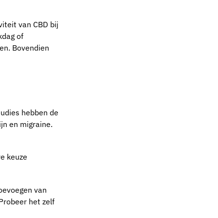
iteit van CBD bij
kdag of
ren. Bovendien
Studies hebben de
ijn en migraine.
re keuze
 toevoegen van
robeer het zelf