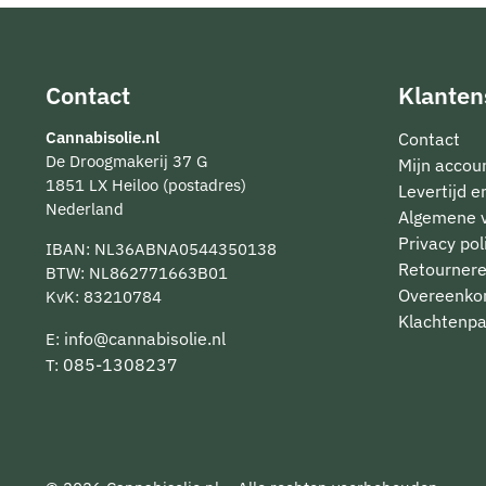
Contact
Klanten
Cannabisolie.nl
Contact
De Droogmakerij 37 G
Mijn accou
1851 LX Heiloo (postadres)
Levertijd 
Nederland
Algemene 
Privacy pol
IBAN: NL36ABNA0544350138
Retourner
BTW: NL862771663B01
Overeenko
KvK: 83210784
Klachtenpa
info@cannabisolie.nl
E:
085-1308237
T: