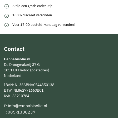
Altijd een gratis cadeautje
100% discreet verzonden
Voor 17:00 besteld, vandaag verzonden!
Contact
Cannabisolie.nl
De Droogmakerij 37 G
1851 LX Heiloo (postadres)
Nederland
IBAN: NL36ABNA0544350138
BTW: NL862771663B01
KvK: 83210784
info@cannabisolie.nl
E:
085-1308237
T: