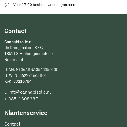
Voor 17:00 besteld, vandaag verzonden!
Contact
Cannabisolie.nl
De Droogmakerij 37 G
1851 LX Heiloo (postadres)
Nederland
IBAN: NL36ABNA0544350138
BTW: NL862771663B01
KvK: 83210784
info@cannabisolie.nl
E:
085-1308237
T:
Klantenservice
Contact