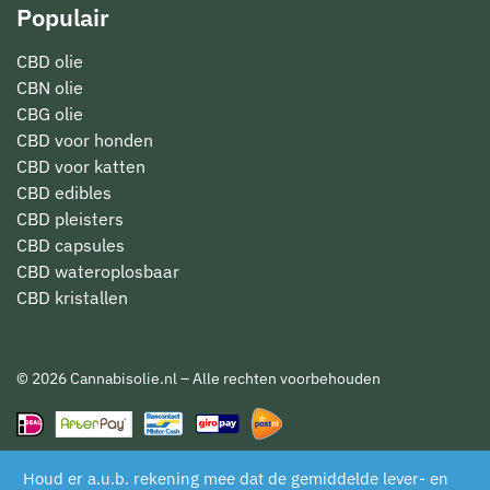
Populair
CBD olie
CBN olie
CBG olie
CBD voor honden
CBD voor katten
CBD edibles
CBD pleisters
CBD capsules
CBD wateroplosbaar
CBD kristallen
© 2026 Cannabisolie.nl – Alle rechten voorbehouden
Houd er a.u.b. rekening mee dat de gemiddelde lever- en
De waardering van www.cannabisolie.nl/ bij