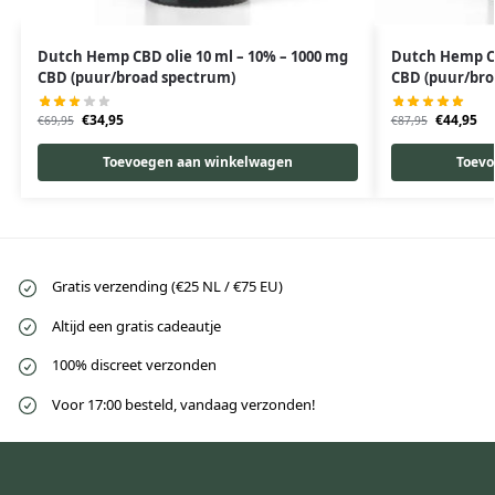
Dutch Hemp CBD olie 10 ml – 10% – 1000 mg
Dutch Hemp CB
CBD (puur/broad spectrum)
CBD (puur/bro
€
34,95
€
44,95
€
69,95
€
87,95
Toevoegen aan winkelwagen
Toevo
Gratis verzending (€25 NL / €75 EU)
Altijd een gratis cadeautje
100% discreet verzonden
Voor 17:00 besteld, vandaag verzonden!