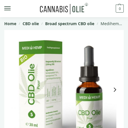
0
Home
CBD olie
Broad spectrum CBD olie
Medihemp CBD olie 30 ml – 5% – 1500 mg CBD (puur/broad spectrum)
/
/
/