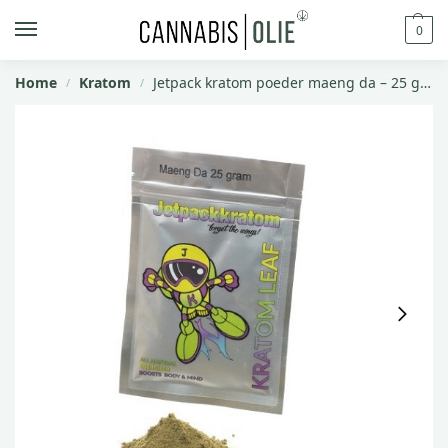
0
Home
Kratom
Jetpack kratom poeder maeng da – 25 gram
/
/