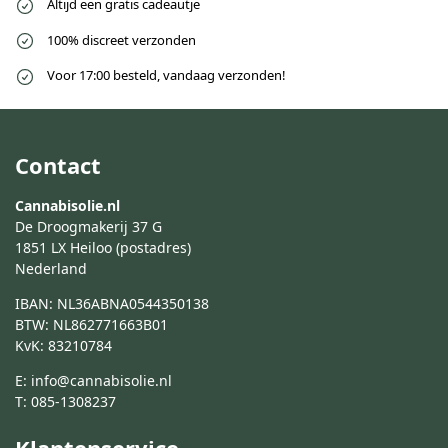
Altijd een gratis cadeautje
100% discreet verzonden
Voor 17:00 besteld, vandaag verzonden!
Contact
Cannabisolie.nl
De Droogmakerij 37 G
1851 LX Heiloo (postadres)
Nederland
IBAN: NL36ABNA0544350138
BTW: NL862771663B01
KvK: 83210784
E:
info@cannabisolie.nl
T:
085-1308237
Klantenservice