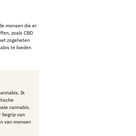
 de mensen die er
ffen, zoals CBD
het zogeheten
nabis te bieden
cannabis. Ik
ktische
nale cannabis.
r begrip van
ven van mensen