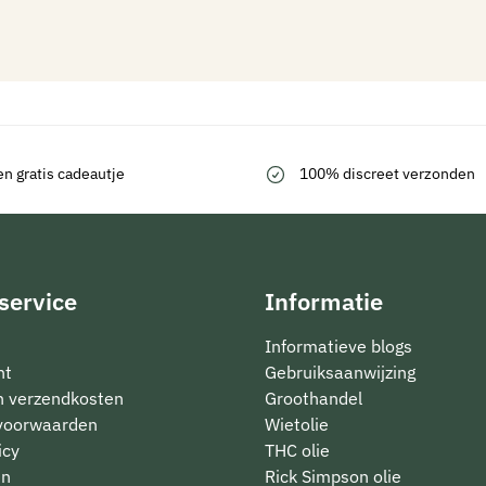
en gratis cadeautje
100% discreet verzonden
service
Informatie
Informatieve blogs
nt
Gebruiksaanwijzing
en verzendkosten
Groothandel
voorwaarden
Wietolie
icy
THC olie
en
Rick Simpson olie