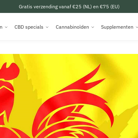
Gratis verzending vanaf €25 (NL) en €75 (EU)
n
CBD specials
Cannabinoïden
Supplementen