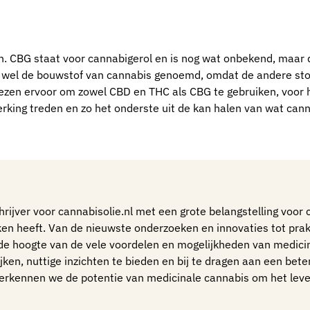
men. CBG staat voor cannabigerol en is nog wat onbekend, maar
k wel de bouwstof van cannabis genoemd, omdat de andere sto
zen ervoor om zowel CBD en THC als CBG te gebruiken, voor 
n werking treden en zo het onderste uit de kan halen van wat can
ijver voor cannabisolie.nl met een grote belangstelling voor 
ken heeft. Van de nieuwste onderzoeken en innovaties tot pra
 de hoogte van de vele voordelen en mogelijkheden van medici
jken, nuttige inzichten te bieden en bij te dragen aan een bete
verkennen we de potentie van medicinale cannabis om het le