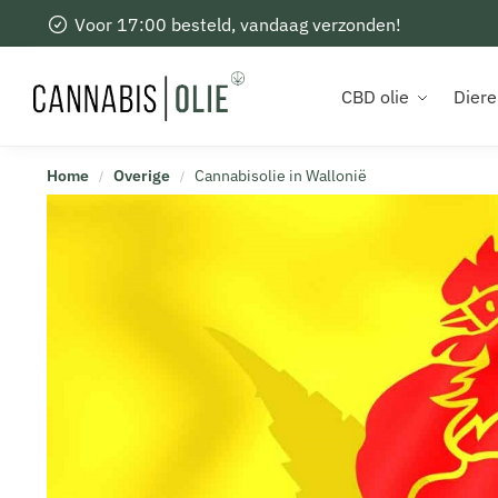
Voor 17:00 besteld, vandaag verzonden!
Recent toegevoegd
CBD olie
Diere
Home
Overige
Cannabisolie in Wallonië
/
/