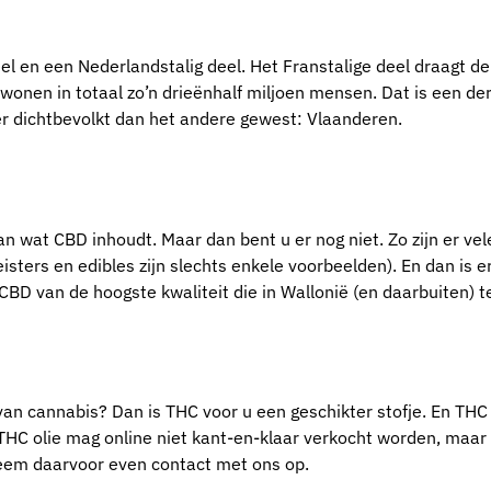
eel en een Nederlandstalig deel. Het Franstalige deel draagt d
wonen in totaal zo’n drieënhalf miljoen mensen. Dat is een de
er dichtbevolkt dan het andere gewest: Vlaanderen.
an wat CBD inhoudt. Maar dan bent u er nog niet. Zo zijn er vel
ters en edibles zijn slechts enkele voorbeelden). En dan is er
CBD van de hoogste kwaliteit die in Wallonië (en daarbuiten) te
an cannabis? Dan is THC voor u een geschikter stofje. En THC o
 THC olie mag online niet kant-en-klaar verkocht worden, maar 
Neem daarvoor even contact met ons op.