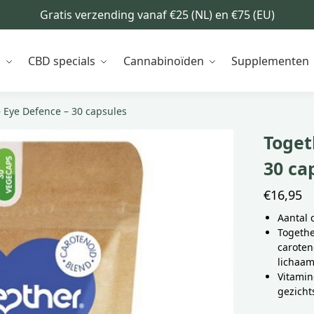
Gratis verzending vanaf €25 (NL) en €75 (EU)
n
CBD specials
Cannabinoïden
Supplementen
– Eye Defence – 30 capsules
Toget
30 ca
€
16,95
Aantal 
Togethe
caroten
lichaam
Vitamin
gezich