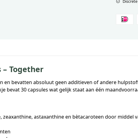
Discrete
s – Together
n en bevatten absoluut geen additieven of andere hulpstof
kje bevat 30 capsules wat gelijk staat aan één maandvoorraa
e, zeaxanthine, astaxanthine en bètacaroteen door middel va
enten