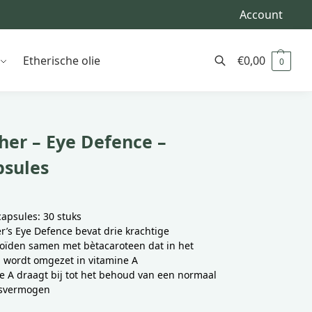
Account
Etherische olie
€
0,00
0
Zoeken
her – Eye Defence –
psules
capsules: 30 stuks
r’s Eye Defence bevat drie krachtige
oïden samen met bètacaroteen dat in het
 wordt omgezet in vitamine A
e A draagt bij tot het behoud van een normaal
tsvermogen