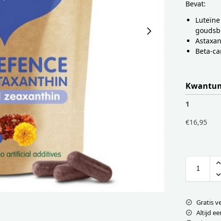
Bevat:
Luteïne
goudsb
Astaxan
Beta-ca
Kwantum
1
€
16,95
Gratis v
Altijd ee