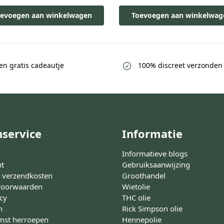
evoegen aan winkelwagen
Toevoegen aan winkelwag
een gratis cadeautje
100% discreet verzonden
nservice
Informatie
Informatieve blogs
nt
Gebruiksaanwijzing
n verzendkosten
Groothandel
voorwaarden
Wietolie
icy
THC olie
n
Rick Simpson olie
st herroepen
Hennepolie