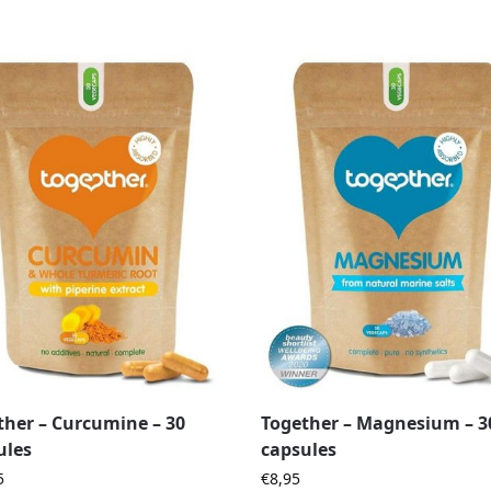
ther – Curcumine – 30
Together – Magnesium – 3
ules
capsules
5
€
8,95