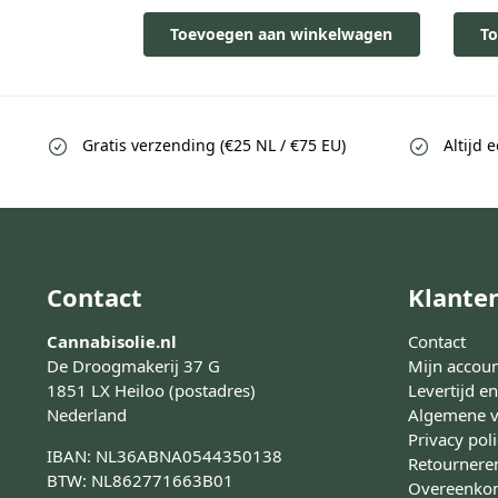
Toevoegen aan winkelwagen
To
Gratis verzending (€25 NL / €75 EU)
Altijd 
Contact
Klante
Cannabisolie.nl
Contact
De Droogmakerij 37 G
Mijn accou
1851 LX Heiloo (postadres)
Levertijd e
Nederland
Algemene 
Privacy pol
IBAN: NL36ABNA0544350138
Retournere
BTW: NL862771663B01
Overeenkom