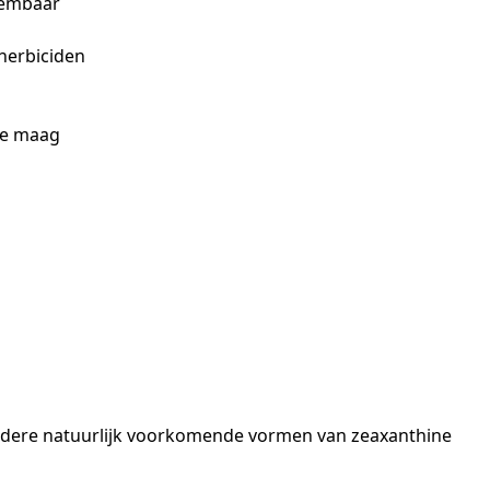
eembaar
 herbiciden
de maag
dere natuurlijk voorkomende vormen van zeaxanthine