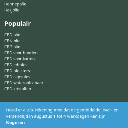
Hennepolie
Hasjolie
Populair
CBD olie
CBN olie
CBG olie
CBD voor honden
CBD voor katten
CBD edibles
CBD pleisters
CBD capsules
CBD wateroplosbaar
CBD kristallen
© 2026 Cannabisolie.nl – Alle rechten voorbehouden
Houd er a.u.b. rekening mee dat de gemiddelde lever- en
verzendtijd in augustus 1 tot 4 werkdagen kan zijn.
Negeren