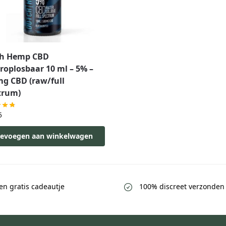
h Hemp CBD
roplosbaar 10 ml – 5% –
mg CBD (raw/full
trum)
5
evoegen aan winkelwagen
een gratis cadeautje
100% discreet verzonden