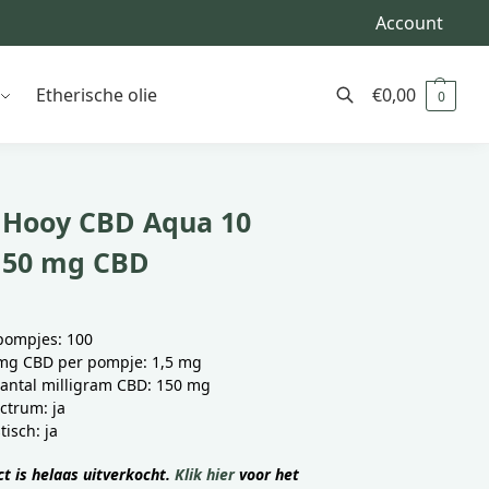
Account
Etherische olie
€
0,00
0
Zoeken
 Hooy CBD Aqua 10
150 mg CBD
pompjes: 100
mg CBD per pompje: 1,5 mg
aantal milligram CBD: 150 mg
ectrum: ja
tisch: ja
ct is helaas uitverkocht.
Klik hier
voor het