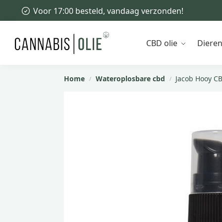
Voor 17:00 besteld, vandaag verzonden!
Recent toegevoegd
CBD olie
Diere
Home
Wateroplosbare cbd
Jacob Hooy C
/
/