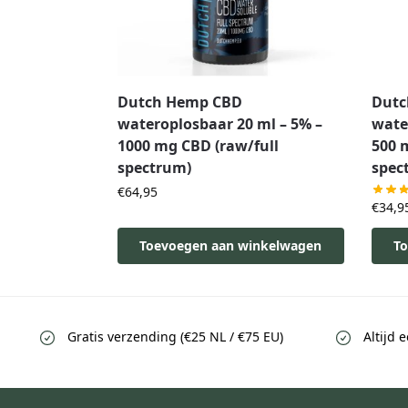
Dutch Hemp CBD
Dutc
wateroplosbaar 20 ml – 5% –
wate
1000 mg CBD (raw/full
500 
spectrum)
spec
€
64,95
€
34,9
Toevoegen aan winkelwagen
To
Gratis verzending (€25 NL / €75 EU)
Altijd 