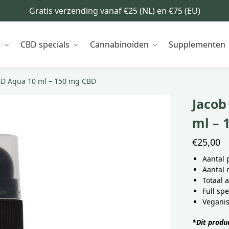
Gratis verzending vanaf €25 (NL) en €75 (EU)
n
CBD specials
Cannabinoïden
Supplementen
BD Aqua 10 ml – 150 mg CBD
Jacob
ml – 
€
25,00
Aantal 
Aantal 
Totaal 
Full sp
Veganis
*Dit produ