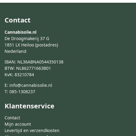
Contact
Cannabisolie.nl
De Droogmakerij 37 G
1851 LX Heiloo (postadres)
Nederland
IBAN: NL36ABNA0544350138
BTW: NL862771663B01
KvK: 83210784
E:
info@cannabisolie.nl
T:
085-1308237
Klantenservice
Contact
Mijn account
Levertijd en verzendkosten