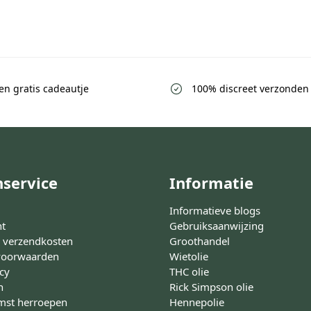
een gratis cadeautje
100% discreet verzonden
nservice
Informatie
Informatieve blogs
nt
Gebruiksaanwijzing
n verzendkosten
Groothandel
voorwaarden
Wietolie
icy
THC olie
n
Rick Simpson olie
st herroepen
Hennepolie