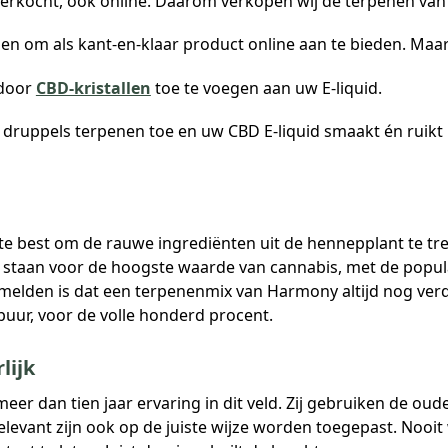
rkocht, ook online. Daarom verkopen wij de terpenen va
en om als kant-en-klaar product online aan te bieden. Maar 
 door
CBD-kristallen
toe te voegen aan uw E-liquid.
druppels terpenen toe en uw CBD E-liquid smaakt én ruikt n
best om de rauwe ingrediënten uit de hennepplant te trekke
 staan voor de hoogste waarde van cannabis, met de popu
ermelden is dat een terpenenmix van Harmony altijd nog v
puur, voor de volle honderd procent.
lijk
 dan tien jaar ervaring in dit veld. Zij gebruiken de oude
elevant zijn ook op de juiste wijze worden toegepast. Nooi