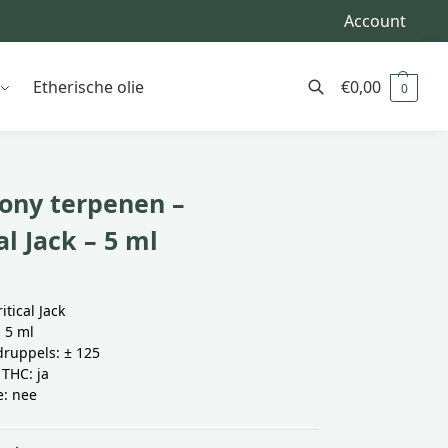
Account
Etherische olie
€
0,00
0
Zoeken
ny terpenen –
al Jack – 5 ml
itical Jack
 5 ml
druppels: ± 125
 THC: ja
e: nee