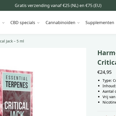
Gratis verzending vanaf €25 (NL) en €75 (EU)
n
CBD specials
Cannabinoïden
Supplementen
al Jack – 5 ml
Harmo
Critic
€
24,95
Type: Cr
Inhoud:
Aantal 
Vrij van
Nicotin