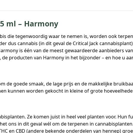
– 5 ml – Harmony
abis die tegenwoordig waar te nemen is, worden ook terpen
r dus cannabis (in dit geval de Critical Jack cannabisplant
jf Harmony is één van de meest gewaardeerde aanbieders va
, de producten van Harmony in het bijzonder – en hoe u a
de goede smaak, de lage prijs en de makkelijke bruikbaarh
enen kunnen worden gekocht in kleine of grote hoeveelheden,
bisplanten. Ze komen juist in heel veel planten voor. Hun f
het ons in dit geval wél om de terpenen in cannabisplanten.
THC en CBD (andere bekende onderdelen van hennep) groeit