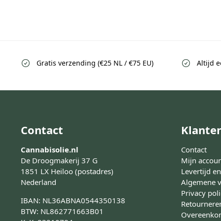
Gratis verzending (€25 NL / €75 EU)
Altijd 
Contact
Klante
Cannabisolie.nl
Contact
De Droogmakerij 37 G
Mijn accou
1851 LX Heiloo (postadres)
Levertijd e
Nederland
Algemene 
Privacy pol
IBAN: NL36ABNA0544350138
Retournere
BTW: NL862771663B01
Overeenkom