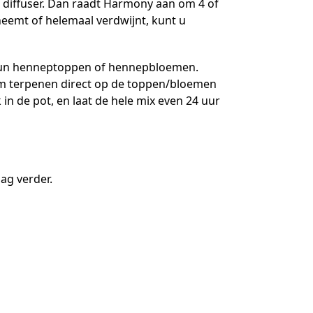
n diffuser. Dan raadt Harmony aan om 4 of
fneemt of helemaal verdwijnt, kunt u
 hun henneptoppen of hennepbloemen.
 om terpenen direct op de toppen/bloemen
 de pot, en laat de hele mix even 24 uur
aag verder.