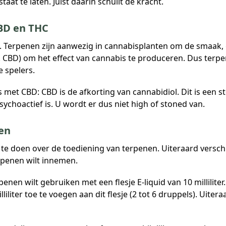
aat te laten. Juist daarin schuilt de kracht.
CBD en THC
D. Terpenen zijn aanwezig in cannabisplanten om de smaak, 
 CBD) om het effect van cannabis te produceren. Dus terpe
e spelers.
et CBD: CBD is de afkorting van cannabidiol. Dit is een sto
sychoactief is. U wordt er dus niet high of stoned van.
nen
 te doen over de toediening van terpenen. Uiteraard versch
rpenen wilt innemen.
erpenen wilt gebruiken met een flesje E-liquid van 10 millil
iliter toe te voegen aan dit flesje (2 tot 6 druppels). Uiter