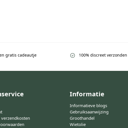
een gratis cadeautje
100% discreet verzonden
nservice
Informatie
Informatieve blogs
nt
Gebruiksaanwijzing
n verzendkosten
Groothandel
voorwaarden
Wietolie