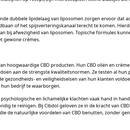
nde dubbele lipidelaag van liposomen zorgen ervoor dat act
edbaan of het spijsverteringskanaal terecht te komen. Hier
dan bij afwezigheid van liposomen. Topische formules kunne
met gewone crèmes.
 van hoogwaardige CBD producten. Hun CBD oliën en crèm
doen aan de strengste kwaliteitsnormen. Ze testen al hun 
de gezondheids- en veiligheidseisen van hun klanten voldo
 hun bedrijf te waarborgen.
n psychologische en lichamelijke klachten vaak hand in han
g te reinigen. Bij Cibdol geloven ze in de kracht van CBD en
die de natuurlijke voordelen van CBD benutten, zonder ge