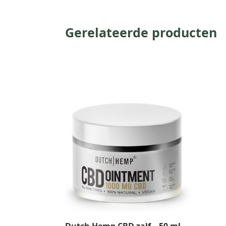
Gerelateerde producten
Dutch Hemp CBD zalf – 50 ml –