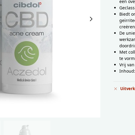
een ove
Geclass
Biedt o
geïrrit
creëre
De unie
werkza
doordr
Met col
te vorm
Vrij va
Inhoud:
Uitver