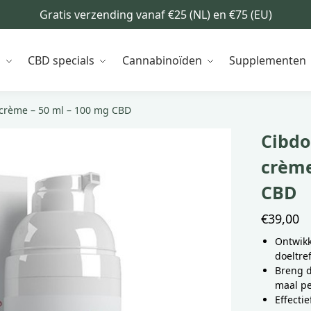
Gratis verzending vanaf €25 (NL) en €75 (EU)
n
CBD specials
Cannabinoïden
Supplementen
 crème – 50 ml – 100 mg CBD
Cibdo
crème
CBD
€
39,00
Ontwikk
doeltre
Breng d
maal pe
Effecti