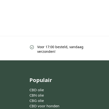
Voor 17:00 besteld, vandaag
verzonden!
Populair
CBD olie
CBN olie
CBG olie
CBD voor honden