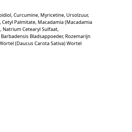
bidiol, Curcumine, Myricetine, Ursolzuur,
e, Cetyl Palmitate, Macadamia (Macadamia
, Natrium Cetearyl Sulfaat,
oë Barbadensis Bladsappoeder, Rozemarijn
 Wortel (Daucus Carota Sativa) Wortel