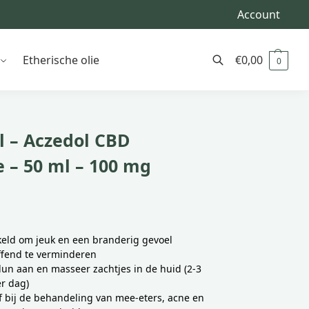
Account
Etherische olie
€
0,00
0
Zoeken
l – Aczedol CBD
 – 50 ml – 100 mg
eld om jeuk en een branderig gevoel
ffend te verminderen
un aan en masseer zachtjes in de huid (2-3
r dag)
ef bij de behandeling van mee-eters, acne en