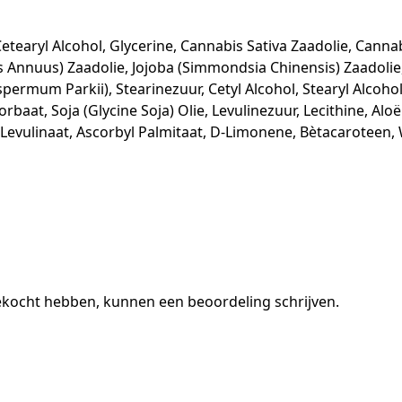
etearyl Alcohol, Glycerine, Cannabis Sativa Zaadolie, Canna
s Annuus) Zaadolie, Jojoba (Simmondsia Chinensis) Zaadoli
spermum Parkii), Stearinezuur, Cetyl Alcohol, Stearyl Alcohol
at, Soja (Glycine Soja) Olie, Levulinezuur, Lecithine, Al
m Levulinaat, Ascorbyl Palmitaat, D-Limonene, Bètacaroteen,
gekocht hebben, kunnen een beoordeling schrijven.