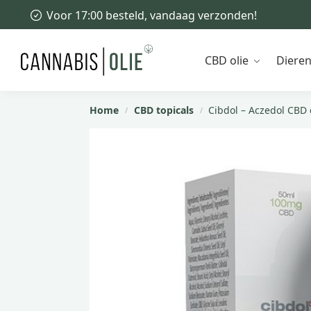
Voor 17:00 besteld, vandaag verzonden!
Recent toegevoegd
CBD olie
Diere
Home
CBD topicals
Cibdol – Aczedol CBD
/
/