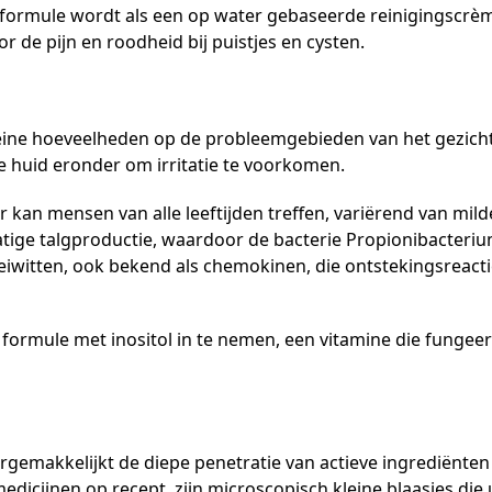
ormule wordt als een op water gebaseerde reinigingscrème
r de pijn en roodheid bij puistjes en cysten.
kleine hoeveelheden op de probleemgebieden van het gezicht
e huid eronder om irritatie te voorkomen.
aar kan mensen van alle leeftijden treffen, variërend van mil
e talgproductie, waardoor de bacterie Propionibacterium a
iwitten, ook bekend als chemokinen, die ontstekingsreact
rmule met inositol in te nemen, een vitamine die fungeert 
rgemakkelijkt de diepe penetratie van actieve ingrediënten
edicijnen op recept, zijn microscopisch kleine blaasjes die u