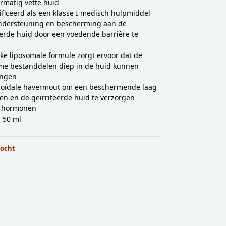
rmatig vette huid
ificeerd als een klasse I medisch hulpmiddel
ndersteuning en bescherming aan de
eerde huid door een voedende barrière te
n
ke liposomale formule zorgt ervoor dat de
me bestanddelen diep in de huid kunnen
ingen
loïdale havermout om een beschermende laag
en en de geïrriteerde huid te verzorgen
n hormonen
 50 ml
kocht