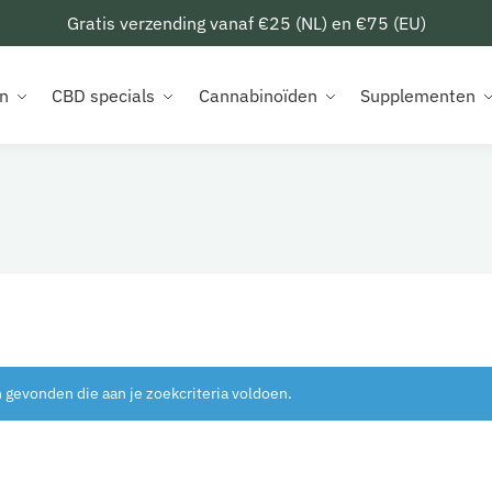
Gratis verzending vanaf €25 (NL) en €75 (EU)
n
CBD specials
Cannabinoïden
Supplementen
gevonden die aan je zoekcriteria voldoen.