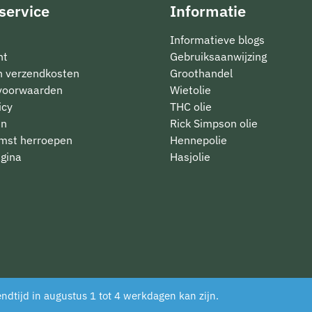
service
Informatie
Informatieve blogs
nt
Gebruiksaanwijzing
en verzendkosten
Groothandel
voorwaarden
Wietolie
icy
THC olie
en
Rick Simpson olie
mst herroepen
Hennepolie
gina
Hasjolie
ndtijd in augustus 1 tot 4 werkdagen kan zijn.
.cannabisolie.nl/ bij
WebwinkelKeur Reviews
is 9.5/10 geba