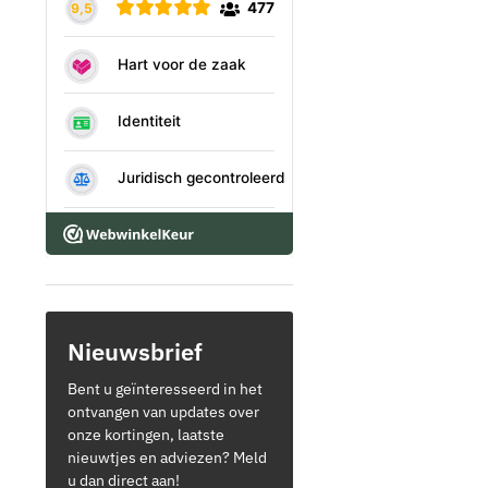
Nieuwsbrief
Bent u geïnteresseerd in het
ontvangen van updates over
onze kortingen, laatste
nieuwtjes en adviezen? Meld
u dan direct aan!