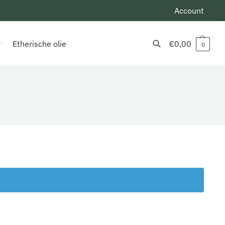
Account
Etherische olie
€
0,00
0
Zoeken