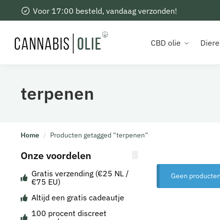
Voor 17:00 besteld, vandaag verzonden!
Recent toegevoegd
CBD olie
Diere
terpenen
Home
Producten getagged “terpenen”
/
Onze voordelen
Gratis verzending (€25 NL /
Geen producten 
€75 EU)
Altijd een gratis cadeautje
100 procent discreet