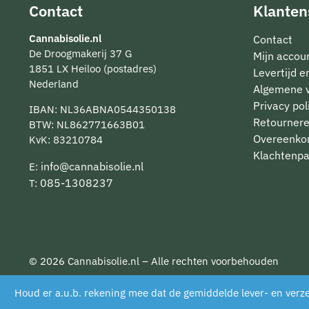
Contact
Klanten
Cannabisolie.nl
Contact
De Droogmakerij 37 G
Mijn accou
1851 LX Heiloo (postadres)
Levertijd 
Nederland
Algemene 
Privacy pol
IBAN: NL36ABNA0544350138
Retourner
BTW: NL862771663B01
Overeenko
KvK: 83210784
Klachtenpa
info@cannabisolie.nl
E:
085-1308237
T:
© 2026 Cannabisolie.nl – Alle rechten voorbehouden
Houd er a.u.b. rekening mee dat de gemiddelde lever- en verze
De waardering van www