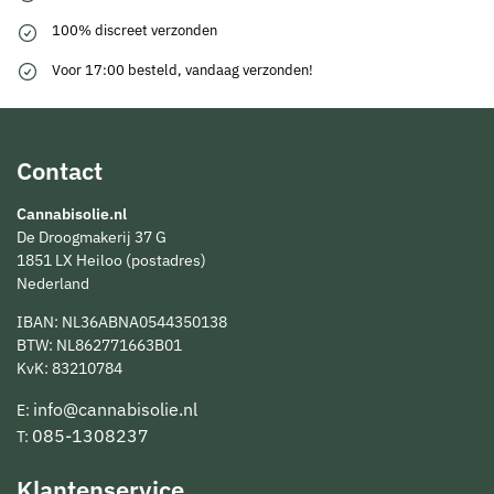
100% discreet verzonden
Voor 17:00 besteld, vandaag verzonden!
Contact
Cannabisolie.nl
De Droogmakerij 37 G
1851 LX Heiloo (postadres)
Nederland
IBAN: NL36ABNA0544350138
BTW: NL862771663B01
KvK: 83210784
info@cannabisolie.nl
E:
085-1308237
T:
Klantenservice