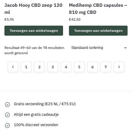
Jacob Hooy CBD zeep 120
Medihemp CBD capsules –
ml
810 mg CBD
€
5,95
€
42,50
Toevoegen aan winkelwagen
Toevoegen aan winkelwagen
Resultaat 49–60 van de 78 resultaten
wordt getoond
1
2
3
4
5
6
7
Gratis verzending (€25 NL / €75 EU)
Altijd een gratis cadeautje
100% discreet verzonden