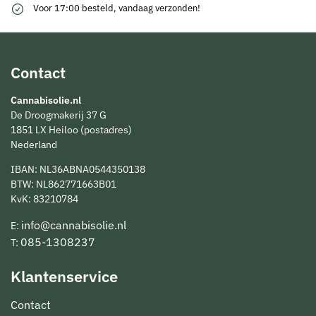
Voor 17:00 besteld, vandaag verzonden!
Contact
Cannabisolie.nl
De Droogmakerij 37 G
1851 LX Heiloo (postadres)
Nederland
IBAN: NL36ABNA0544350138
BTW: NL862771663B01
KvK: 83210784
info@cannabisolie.nl
E:
085-1308237
T:
Klantenservice
Contact