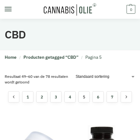
0
CBD
Home
Producten getagged “CBD”
Pagina 5
/
/
Resultaat 49–60 van de 78 resultaten
wordt getoond
1
2
3
4
5
6
7