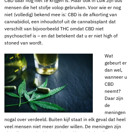
CBD daar nog niet te krijgen is. Maar ook in Luik zijn dus
mensen die het stofje volop gebruiken. Voor wie er nog
niet (volledig) bekend mee is: CBD is de afkorting van
cannabidiol, een inhoudstof uit de cannabisplant dat
verschilt van bijvoorbeeld THC omdat CBD niet
psychoactief is – en dat betekent dat u er niet high of
stoned van wordt.
Wat
gebeurt er
dan wel,
wanneer u
CBD
neemt?
Daar zijn
de
meningen
nogal over verdeeld. Buiten kijf staat in elk geval dat heel
veel mensen niet meer zonder willen. De meningen zijn