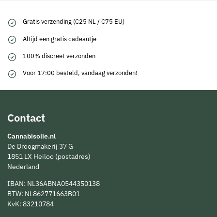
Gratis verzending (€25 NL / €75 EU)
Altijd een gratis cadeautje
100% discreet verzonden
Voor 17:00 besteld, vandaag verzonden!
Contact
Cannabisolie.nl
De Droogmakerij 37 G
1851 LX Heiloo (postadres)
Nederland
IBAN: NL36ABNA0544350138
BTW: NL862771663B01
KvK: 83210784