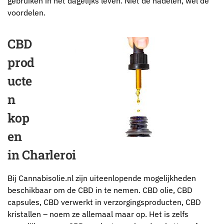
gebruiken in het dagelijks leven. Niet de nadelen, wel de
voordelen.
CBD
prod
ucte
n
kop
en
in Charleroi
Bij Cannabisolie.nl zijn uiteenlopende mogelijkheden
beschikbaar om de CBD in te nemen. CBD olie, CBD
capsules, CBD verwerkt in verzorgingsproducten, CBD
kristallen – noem ze allemaal maar op. Het is zelfs