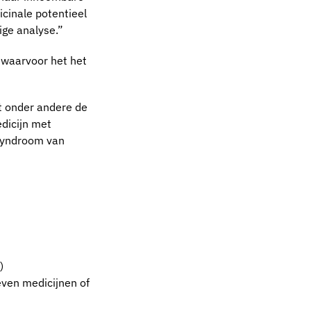
cinale potentieel
ige analyse.”
n waarvoor het het
t onder andere de
dicijn met
 Syndroom van
)
even medicijnen of