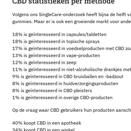
CBD statistieken per methode
Volgens ons SingleCare-onderzoek heeft bijna de helft v
gummies. Maar er is ook een groeiende markt voor ande
18% is geïnteresseerd in capsules/tabletten
18% is geïnteresseerd in topische sprays
17% is geïnteresseerd in voedselproducten met CBD zo
13% is geïnteresseerd in vape-producten
12% is geïnteresseerd in zeep
11% is geïnteresseerd in niet-alcoholische drankjes me
9% is geïnteresseerd in CBD bruisballen en -badzout
8% is geïnteresseerd in huidverzorgingsproducten
8% is geïnteresseerd in CBD pleisters
1% is geïnteresseerd in overige CBD-producten
Op de vraag waar CBD gebruikers hun producten aansch
40% koopt CBD in een apotheek
34% koopt CBD in een winkel