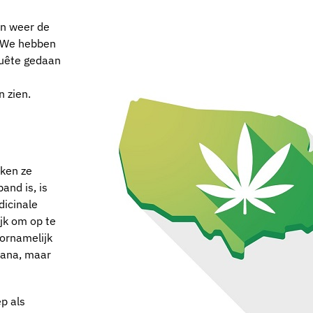
on weer de
. We hebben
uête gedaan
n zien.
ken ze
and is, is
dicinale
ijk om op te
oornamelijk
uana, maar
p als