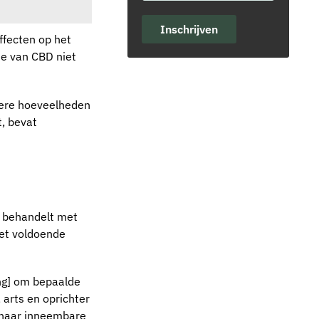
Inschrijven
ffecten op het
je van CBD niet
gere hoeveelheden
, bevat
t behandelt met
iet voldoende
ing] om bepaalde
arts en oprichter
 naar inneembare