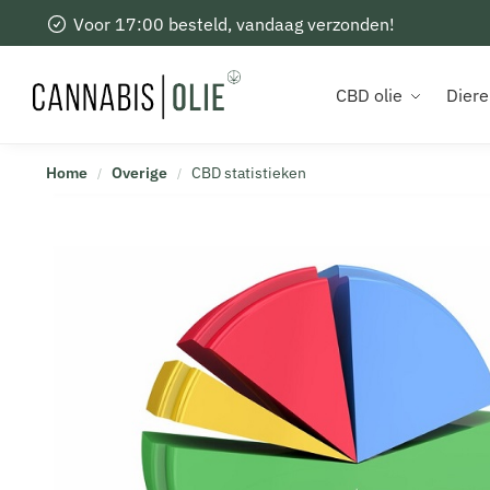
Voor 17:00 besteld, vandaag verzonden!
Recent toegevoegd
CBD olie
Diere
Home
Overige
CBD statistieken
/
/