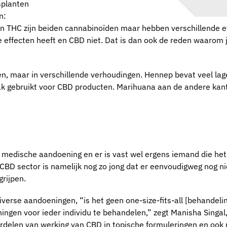
splanten
n:
n THC zijn beiden cannabinoïden maar hebben verschillende e
 effecten heeft en CBD niet. Dat is dan ook de reden waarom 
n, maar in verschillende verhoudingen. Hennep bevat veel la
 gebruikt voor CBD producten. Marihuana aan de andere kant
 medische aandoening en er is vast wel ergens iemand die he
CBD sector is namelijk nog zo jong dat er eenvoudigweg nog n
rijpen.
iverse aandoeningen, “is het geen one-size-fits-all [behandel
gen voor ieder individu te behandelen,” zegt Manisha Singal, 
rdelen van werking van CBD in topische formuleringen en ook