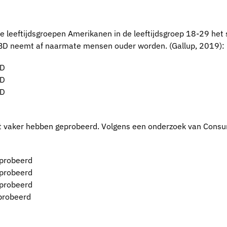
 leeftijdsgroepen Amerikanen in de leeftijdsgroep 18-29 het s
CBD neemt af naarmate mensen ouder worden. (Gallup, 2019):
BD
BD
BD
het vaker hebben geprobeerd. Volgens een onderzoek van Consu
eprobeerd
eprobeerd
eprobeerd
probeerd