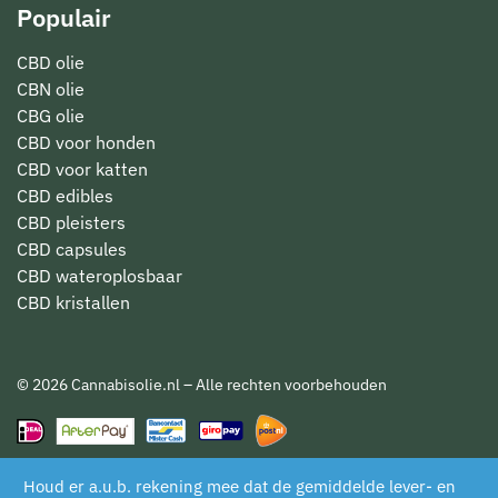
Populair
CBD olie
CBN olie
CBG olie
CBD voor honden
CBD voor katten
CBD edibles
CBD pleisters
CBD capsules
CBD wateroplosbaar
CBD kristallen
© 2026 Cannabisolie.nl – Alle rechten voorbehouden
Houd er a.u.b. rekening mee dat de gemiddelde lever- en
De waardering van www.cannabisolie.nl/ bij