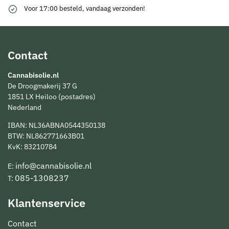
Voor 17:00 besteld, vandaag verzonden!
Contact
Cannabisolie.nl
De Droogmakerij 37 G
1851 LX Heiloo (postadres)
Nederland
IBAN: NL36ABNA0544350138
BTW: NL862771663B01
KvK: 83210784
info@cannabisolie.nl
E:
085-1308237
T:
Klantenservice
Contact