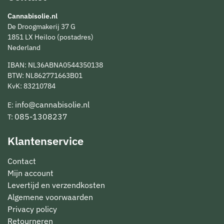
Cannabisolie.nl
De Droogmakerij 37 G
1851 LX Heiloo (postadres)
Nederland
IBAN: NL36ABNA0544350138
BTW: NL862771663B01
KvK: 83210784
info@cannabisolie.nl
E:
085-1308237
T:
Klantenservice
Contact
Mijn account
Levertijd en verzendkosten
Algemene voorwaarden
Privacy policy
Retourneren