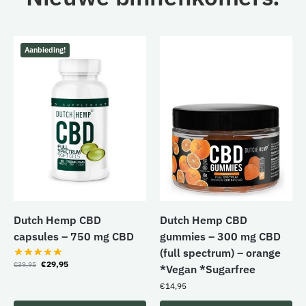
Aanbieding!
Dutch Hemp CBD
Dutch Hemp CBD
capsules – 750 mg CBD
gummies – 300 mg CBD
(full spectrum) – orange
€
29,95
€
39,95
*Vegan *Sugarfree
€
14,95