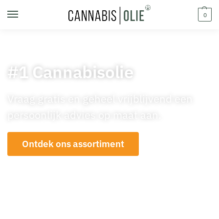
0
#1 Cannabisolie
Vraag gratis en geheel vrijblijvend een
persoonlijk advies op maat aan.
Ontdek ons assortiment